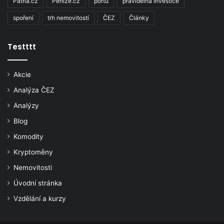
Patria.cz
Penize.cz
portu
pravidelná investice
spoření
trh nemovitostí
ČEZ
Články
Testttt
Akcie
Analýza ČEZ
Analýzy
Blog
Komodity
Kryptoměny
Nemovitosti
Úvodní stránka
Vzdělání a kurzy