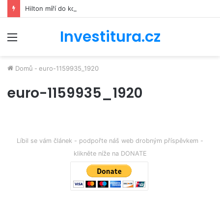
Hilton míří do kosmu. Řetězec luxusních hotelů se bude podílet na stavbě vesmírné stanice Starlab
Investitura.cz
Menu
Domů
-
euro-1159935_1920
euro-1159935_1920
Líbil se vám článek - podpořte náš web drobným příspěvkem -
klikněte níže na DONATE