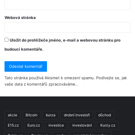
Webová stránka
Uložit do prohlížeče jméno, e-mail a webovou stránku pro
budoucí komentáře.
Tato stránka používá Akismet k omezení spamu.
Podívejte se, jak
vaše data z komentářů zpracováváme.
.
akcie
Bitcoin
burza
drobní investoři
důchod
E15.cz
Euro.cz
investice
investování
Kurzy.cz