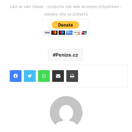
Líbil se vám článek - podpořte náš web drobným příspěvkem -
klikněte níže na DONATE
Penize.cz
WhatsApp
Poslat emailem
Tisk