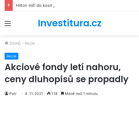
Hilton míří do kosmu. Řetězec luxusních hotelů se bude podílet na stavbě vesmírné stanice Starlab
Investitura.cz
Menu
Domů
-
Akcie
Akcie
Akciové fondy letí nahoru,
ceny dluhopisů se propadly
Petr
4. 11. 2021
118
Méně než 1 minutu