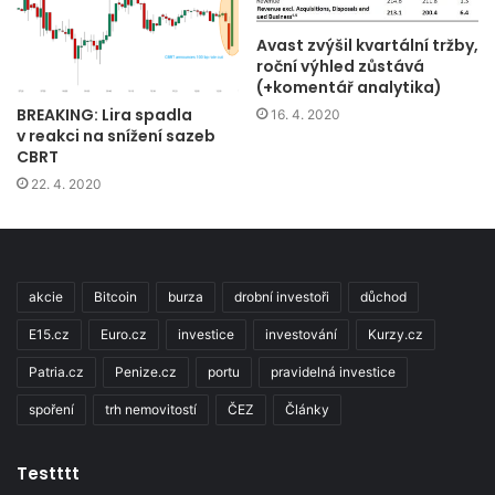
Avast zvýšil kvartální tržby,
roční výhled zůstává
(+komentář analytika)
BREAKING: Lira spadla
16. 4. 2020
v reakci na snížení sazeb
CBRT
22. 4. 2020
akcie
Bitcoin
burza
drobní investoři
důchod
E15.cz
Euro.cz
investice
investování
Kurzy.cz
Patria.cz
Penize.cz
portu
pravidelná investice
spoření
trh nemovitostí
ČEZ
Články
Testttt