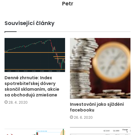
Petr
Související články
Denné zhrnutie: Index
spotrebiteľskej dôvery
skončil sklamaním, akcie
sa obchodujú zmiešane
28. 4. 2020
Investování jako sjíždění
facebooku
26. 6. 2020