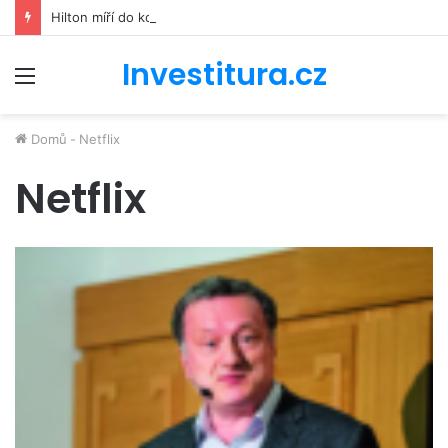
Hilton míří do kosmu. Řetězec luxusních hotelů se bude podílet na stavbě vesmírné stanice Starlab
Investitura.cz
Menu
Domů
-
Netflix
Netflix