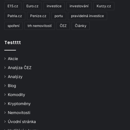
E15.cz
Euro.cz
investice
investování
Kurzy.cz
Patria.cz
Penize.cz
portu
pravidelná investice
spoření
trh nemovitostí
ČEZ
Články
Testttt
Akcie
Analýza ČEZ
Analýzy
Blog
Komodity
Kryptoměny
Nemovitosti
Úvodní stránka