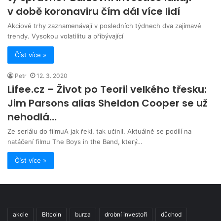
v době koronaviru čím dál více lidí
Akciové trhy zaznamenávají v posledních týdnech dva zajímavé
trendy. Vysokou volatilitu a přibývající
Číst více »
Petr
12. 3. 2020
Lifee.cz – Život po Teorii velkého třesku:
Jim Parsons alias Sheldon Cooper se už
nehodlá…
Ze seriálu do filmuA jak řekl, tak učinil. Aktuálně se podílí na
natáčení filmu The Boys in the Band, který…
Číst více »
akcie
Bitcoin
burza
drobní investoři
důchod