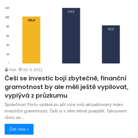
Petr
30. 5. 2022
Češi se investic bojí zbytečně, finanční
gramotnost by ale měli ještě vypilovat,
vyplývá z průzkumu
Společnost Portu vydává po půl roce svůj aktualizovaný index
investiční gramotnosti. Češi si v něm mírně polepšili. Tahounem
růstu se…
Číst více »