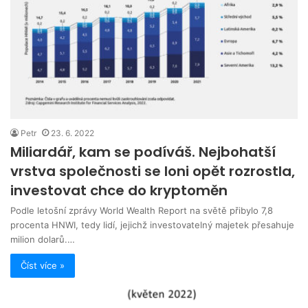
Petr
23. 6. 2022
Miliardář, kam se podíváš. Nejbohatší
vrstva společnosti se loni opět rozrostla,
investovat chce do kryptoměn
Podle letošní zprávy World Wealth Report na světě přibylo 7,8
procenta HNWI, tedy lidí, jejichž investovatelný majetek přesahuje
milion dolarů.…
Číst více »