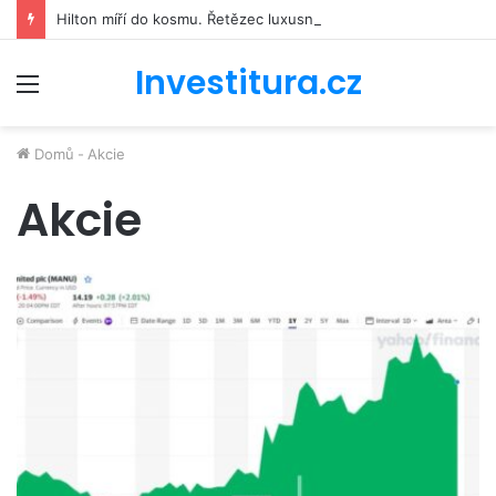
Hilton míří do kosmu. Řetězec luxusních hotelů se bude podílet na stavbě vesmírné stanice Starlab
Investitura.cz
Menu
Domů
-
Akcie
Akcie