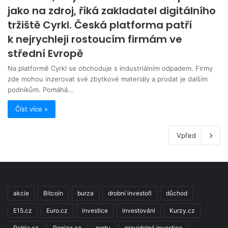
jako na zdroj, říká zakladatel digitálního
tržiště Cyrkl. Česká platforma patří
k nejrychleji rostoucím firmám ve
střední Evropě
Na platformě Cyrkl se obchoduje s industriálním odpadem. Firmy
zde mohou inzerovat své zbytkové materiály a prodat je dalším
podnikům. Pomáhá…
Číst více »
Vpřed
akcie
Bitcoin
burza
drobní investoři
důchod
E15.cz
Euro.cz
investice
investování
Kurzy.cz
Patria.cz
Penize.cz
portu
pravidelná investice