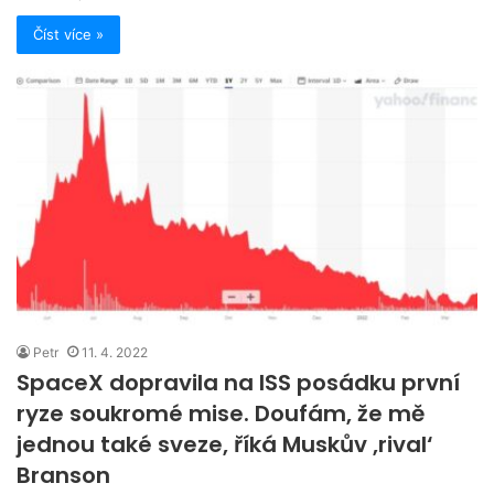
Číst více »
Petr
11. 4. 2022
SpaceX dopravila na ISS posádku první
ryze soukromé mise. Doufám, že mě
jednou také sveze, říká Muskův ,rival‘
Branson