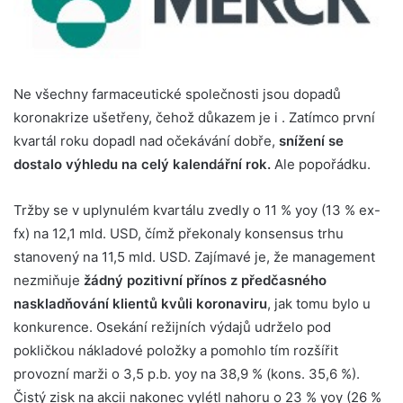
Ne všechny farmaceutické společnosti jsou dopadů
koronakrize ušetřeny, čehož důkazem je i . Zatímco první
kvartál roku dopadl nad očekávání dobře,
snížení se
dostalo výhledu na celý kalendářní rok.
Ale popořádku.
Tržby se v uplynulém kvartálu zvedly o 11 % yoy (13 % ex-
fx) na 12,1 mld. USD, čímž překonaly konsensus trhu
stanovený na 11,5 mld. USD. Zajímavé je, že management
nezmiňuje
žádný pozitivní přínos z předčasného
naskladňování klientů kvůli koronaviru
, jak tomu bylo u
konkurence. Osekání režijních výdajů udrželo pod
pokličkou nákladové položky a pomohlo tím rozšířit
provozní marži o 3,5 p.b. yoy na 38,9 % (kons. 35,6 %).
Čistý zisk na akcii nakonec vylétl nahoru o 23 % yoy (26 %