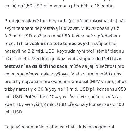
ex-fx) na 1,50 USD a konsensus předběhl o 16 centů.
Prodeje vlajkové lodi Keytruda (primárně rakovina plic) nás
svým tempem nepřestávají udivovat. V 1Q20 dosáhly už
3,3 mld. USD, což je o téměř 50 % více než v předešlém
roce. T
rh si však už na toto tempo zvykl
a svůj odhad
nastavil na 3,2 mld. USD. Keytruda nyní tvoří téměř třetinu
tržeb celého Mercku a jelikož nyní vstupuje
do třetí fáze
testování na další tři indikace
, může se její důležitost pro
celou společnost dále zvyšovat. V absolutním měřítku byl
pro trhy největším překvapením Gardasil (HPV virus), jehož
tržby narostly o 30 % yoy na 1,1 mld. USD při konsensu 950
mil. USD. Potěšil také 10% yoy růst divize péče o zvířata,
kde tržby ve výši 1,2 mld. USD překonaly konsensus o 100
mil. USD.
To je všechno málo platné ve chvíli, kdy management