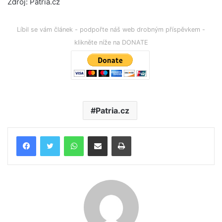
Zdroj: Patria.cz
Líbil se vám článek - podpořte náš web drobným příspěvkem -
klikněte níže na DONATE
Patria.cz
WhatsApp
Poslat emailem
Tisk