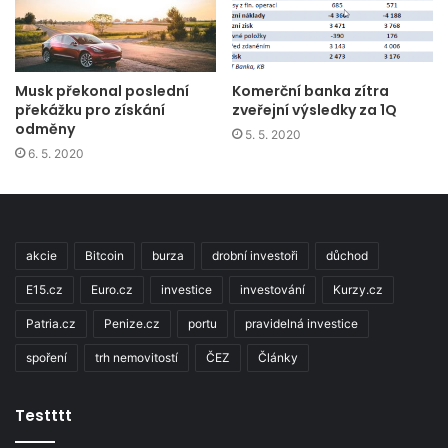
Musk překonal poslední
Komerční banka zítra
překážku pro získání
zveřejní výsledky za 1Q
odměny
5. 5. 2020
6. 5. 2020
akcie
Bitcoin
burza
drobní investoři
důchod
E15.cz
Euro.cz
investice
investování
Kurzy.cz
Patria.cz
Penize.cz
portu
pravidelná investice
spoření
trh nemovitostí
ČEZ
Články
Testttt