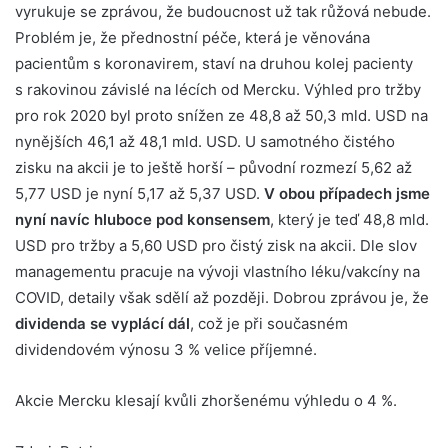
vyrukuje se zprávou, že budoucnost už tak růžová nebude.
Problém je, že přednostní péče, která je věnována
pacientům s koronavirem, staví na druhou kolej pacienty
s rakovinou závislé na lécích od Mercku. Výhled pro tržby
pro rok 2020 byl proto snížen ze 48,8 až 50,3 mld. USD na
nynějších 46,1 až 48,1 mld. USD. U samotného čistého
zisku na akcii je to ještě horší – původní rozmezí 5,62 až
5,77 USD je nyní 5,17 až 5,37 USD.
V obou případech jsme
nyní navíc hluboce pod konsensem
, který je teď 48,8 mld.
USD pro tržby a 5,60 USD pro čistý zisk na akcii. Dle slov
managementu pracuje na vývoji vlastního léku/vakcíny na
COVID, detaily však sdělí až později. Dobrou zprávou je, že
dividenda se vyplácí dál
, což je při současném
dividendovém výnosu 3 % velice příjemné.
Akcie Mercku klesají kvůli zhoršenému výhledu o 4 %.