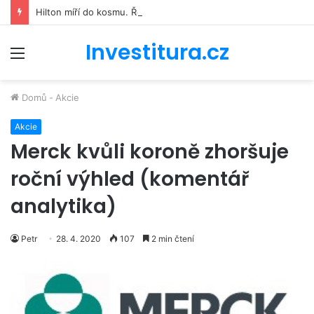
Hilton míří do kosmu. Řetězec luxusních hotelů se bude podílet na stavbě vesmírné stanice Starlab
Investitura.cz
Menu
Domů
-
Akcie
Akcie
Merck kvůli koroně zhoršuje
roční výhled (komentář
analytika)
Petr
28. 4. 2020
107
2 min čtení