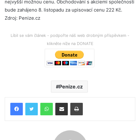
nejvyšší možnou cenu. Obchodování s akciemi společnosti
bude zahájeno 8. listopadu za upisovací cenu 222 Kč.
Zdroj: Penize.cz
Líbil se vám článek - podpořte náš web drobným příspěvkem -
klikněte níže na DONATE
Penize.cz
WhatsApp
Poslat emailem
Tisk