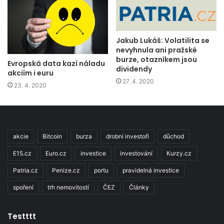
Jakub Lukáš: Volatilita se
nevyhnula ani pražské
burze, otazníkem jsou
Evropská data kazí náladu
dividendy
akciím i euru
27. 4. 2020
23. 4. 2020
akcie
Bitcoin
burza
drobní investoři
důchod
E15.cz
Euro.cz
investice
investování
Kurzy.cz
Patria.cz
Penize.cz
portu
pravidelná investice
spoření
trh nemovitostí
ČEZ
Články
Testttt