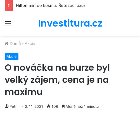
Hilton míří do kosmu. Řetězec luxusních hotelů se bude podílet na stavbě vesmírné stanice Starlab
Investitura.cz
Menu
Domů
-
Akcie
Akcie
O nováčka na burze byl
velký zájem, cena je na
maximu
Petr
2. 11. 2021
106
Méně než 1 minutu