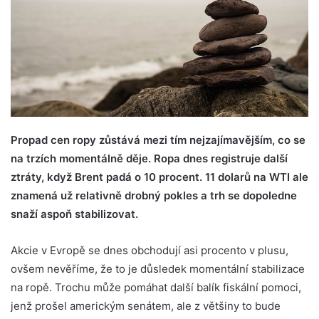
Propad cen ropy zůstává mezi tím nejzajímavějším, co se
na trzích momentálně děje. Ropa dnes registruje další
ztráty, když Brent padá o 10 procent. 11 dolarů na WTI ale
znamená už relativně drobný pokles a trh se dopoledne
snaží aspoň stabilizovat.
Akcie v Evropě se dnes obchodují asi procento v plusu,
ovšem nevěříme, že to je důsledek momentální stabilizace
na ropě. Trochu může pomáhat další balík fiskální pomoci,
jenž prošel americkým senátem, ale z většiny to bude