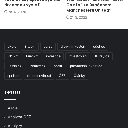
dividendu vyplatí
Co stojí za úspěchem
Manchesteru United?
28. 4. 2020
21. 9. 2022
akcie
Bitcoin
burza
drobní investoři
důchod
E15.cz
Euro.cz
investice
investování
Kurzy.cz
Patria.cz
Penize.cz
portu
pravidelná investice
spoření
trh nemovitostí
ČEZ
Články
Testttt
Akcie
Analýza ČEZ
Analýzy