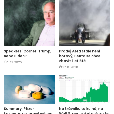
Speakers´ Corner: Trump,
Prodej Aera stále není
nebo Biden?
hotový, Penta se chce
zbavit i letiště
1. 11. 2020
27. 8. 2020
Summary: Pfizer
Na trávníku to kulhá, na
kosmeticky upravil výhled,
Wall Street raketově roste.