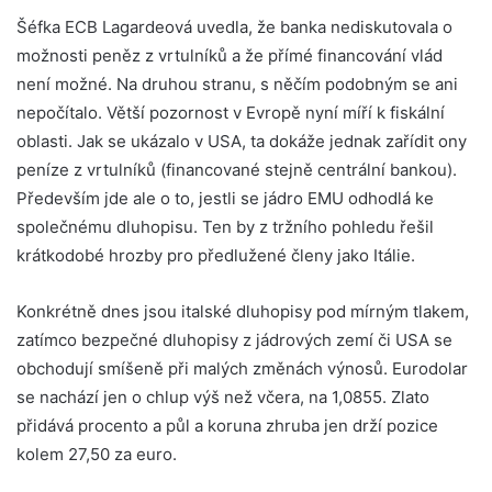
Šéfka ECB Lagardeová uvedla, že banka nediskutovala o
možnosti peněz z vrtulníků a že přímé financování vlád
není možné. Na druhou stranu, s něčím podobným se ani
nepočítalo. Větší pozornost v Evropě nyní míří k fiskální
oblasti. Jak se ukázalo v USA, ta dokáže jednak zařídit ony
peníze z vrtulníků (financované stejně centrální bankou).
Především jde ale o to, jestli se jádro EMU odhodlá ke
společnému dluhopisu. Ten by z tržního pohledu řešil
krátkodobé hrozby pro předlužené členy jako Itálie.
Konkrétně dnes jsou italské dluhopisy pod mírným tlakem,
zatímco bezpečné dluhopisy z jádrových zemí či USA se
obchodují smíšeně při malých změnách výnosů. Eurodolar
se nachází jen o chlup výš než včera, na 1,0855. Zlato
přidává procento a půl a koruna zhruba jen drží pozice
kolem 27,50 za euro.