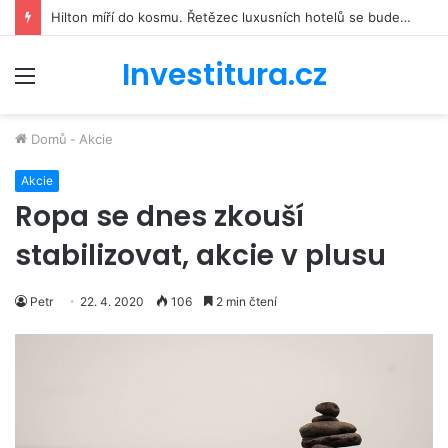
Hilton míří do kosmu. Řetězec luxusních hotelů se bude podílet na stavbě vesmírné stanice Starlab
Investitura.cz
Menu
Domů
-
Akcie
Akcie
Ropa se dnes zkouší
stabilizovat, akcie v plusu
Petr
22. 4. 2020
106
2 min čtení