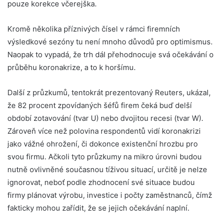
pouze korekce včerejška.
Kromě několika příznivých čísel v rámci firemních
výsledkové sezóny tu není mnoho důvodů pro optimismus.
Naopak to vypadá, že trh dál přehodnocuje svá očekávání o
průběhu koronakrize, a to k horšímu.
Další z průzkumů, tentokrát prezentovaný Reuters, ukázal,
že 82 procent zpovídaných šéfů firem čeká buď delší
období zotavování (tvar U) nebo dvojitou recesi (tvar W).
Zároveň více než polovina respondentů vidí koronakrizi
jako vážné ohrožení, či dokonce existenční hrozbu pro
svou firmu. Ačkoli tyto průzkumy na mikro úrovni budou
nutně ovlivněné současnou tíživou situací, určitě je nelze
ignorovat, neboť podle zhodnocení své situace budou
firmy plánovat výrobu, investice i počty zaměstnanců, čímž
fakticky mohou zařídit, že se jejich očekávání naplní.