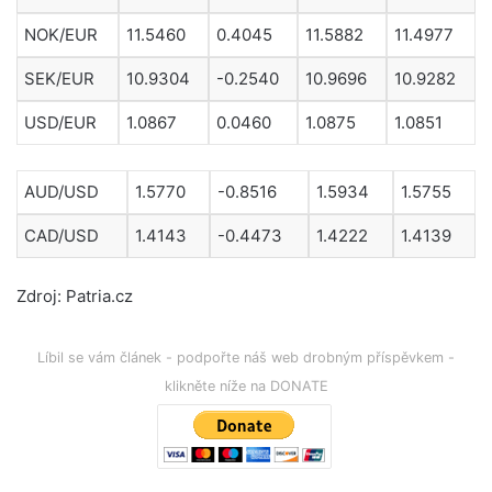
NOK/EUR
11.5460
0.4045
11.5882
11.4977
SEK/EUR
10.9304
-0.2540
10.9696
10.9282
USD/EUR
1.0867
0.0460
1.0875
1.0851
AUD/USD
1.5770
-0.8516
1.5934
1.5755
CAD/USD
1.4143
-0.4473
1.4222
1.4139
Zdroj: Patria.cz
Líbil se vám článek - podpořte náš web drobným příspěvkem -
klikněte níže na DONATE