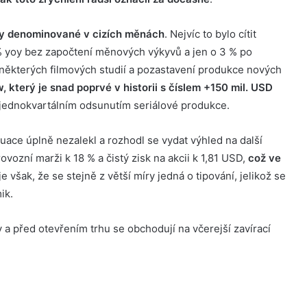
ržby denominované v cizích měnách
. Nejvíc to bylo cítit
% yoy bez započtení měnových výkyvů a jen o 3 % po
některých filmových studií a pozastavení produkce nových
, který je snad poprvé v historii s číslem +150 mil. USD
 jednokvartálním odsunutím seriálové produkce.
uace úplně nezalekl a rozhodl se vydat výhled na další
vozní marži k 18 % a čistý zisk na akcii k 1,81 USD,
což ve
e však, že se stejně z větší míry jedná o tipování, jelikož se
ik.
y a před otevřením trhu se obchodují na včerejší zavírací