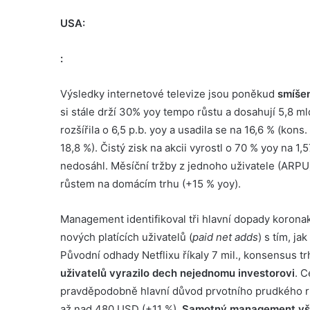
USA:
:
Výsledky internetové televize jsou poněkud
smíšen
si stále drží 30% yoy tempo růstu a dosahují 5,8 m
rozšířila o 6,5 p.b. yoy a usadila se na 16,6 % (kons.
18,8 %). Čistý zisk na akcii vyrostl o 70 % yoy na
nedosáhl. Měsíční tržby z jednoho uživatele (ARPU
růstem na domácím trhu (+15 % yoy).
Management identifikoval tři hlavní dopady koronak
nových platících uživatelů (
paid net adds
) s tím, j
Původní odhady Netflixu říkaly 7 mil., konsensus t
uživatelů vyrazilo dech nejednomu investorovi
. C
pravděpodobně hlavní důvod prvotního prudkého růs
až nad 480 USD (+11 %).
Samotný management však