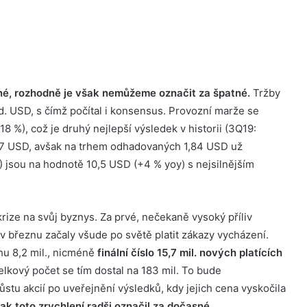
é, rozhodně je však nemůžeme označit za špatné.
Tržby
ld. USD, s čímž počítal i konsensus. Provozní marže se
 18 %), což je druhý nejlepší výsledek v historii (3Q19:
 1,57 USD, avšak na trhem odhadovaných 1,84 USD už
) jsou na hodnotě 10,5 USD (+4 % yoy) s nejsilnějším
rize na svůj byznys. Za prvé, nečekaně vysoký příliv
ak v březnu začaly všude po světě platit zákazy vycházení.
rhu 8,2 mil., nicméně
finální číslo 15,7 mil. nových platících
elkový počet se tím dostal na 183 mil. To bude
tu akcií po uveřejnění výsledků, kdy jejich cena vyskočila
 toto zrychlení radši označil za dočasné
.