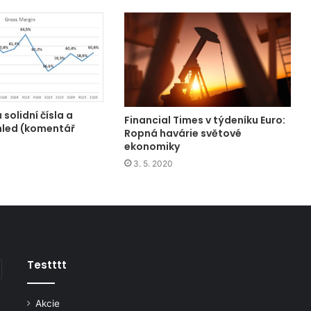
solidní čísla a
Financial Times v týdeníku Euro:
hled (komentář
Ropná havárie světové
ekonomiky
3. 5. 2020
Testttt
Akcie