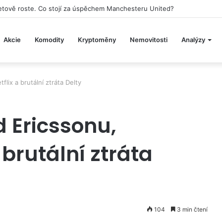
h hotelů se bude podílet na stavbě vesmírné stanice Starlab
Akcie
Komodity
Kryptoměny
Nemovitosti
Analýzy
lix a brutální ztráta Delty
 Ericssonu,
 brutální ztráta
104
3 min čtení