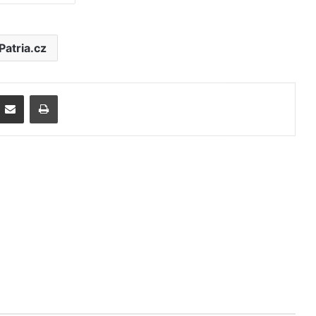
Patria.cz
Poslat emailem
Tisk