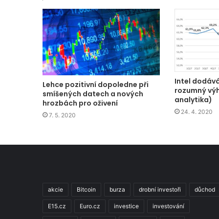
Intel dodává 
Lehce pozitivní dopoledne při
rozumný vý
smíšených datech a nových
analytika)
hrozbách pro oživení
24. 4. 2020
7. 5. 2020
akcie
Bitcoin
burza
drobní investoři
důchod
E15.cz
Euro.cz
investice
investování