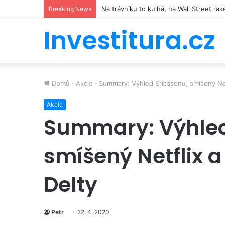
Hilton míří do kosmu. Řetězec luxusníc
Breaking News
Investitura.cz
Domů
-
Akcie
-
Summary: Výhled Ericssonu, smíšený Netf
Akcie
Summary: Výhled
smíšený Netflix a
Delty
Petr
22. 4. 2020