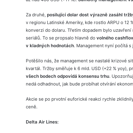
Za druhé,
posilující dolar dost výrazně zasáhl t
v regionu Latinské Ameriky, kde rostlo ARPU o 12 
konverzi do dolaru. Třetím dopadem bylo uzavření 
seriálů. To se propsalo hlavně do
volného cashflow
v kladných hodnotách
. Management nyní počítá s
Potěšilo nás, že management se nastalé krizové sit
kvartál. Tržby směřuje k 6 mld. USD (+22 % yoy), pro
všech bodech odpovídá konsensu trhu
. Upozorňuj
nedá odhadnout, jak bude probíhat otvírání ekonom
Akcie se po prvotní euforické reakci rychle zklidnil
ceně.
Delta Air Lines: