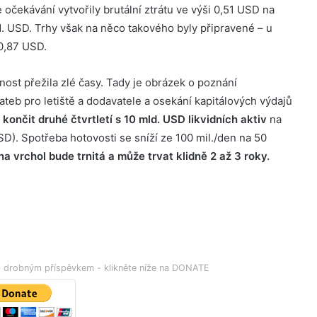
e očekávání vytvořily brutální ztrátu ve výši 0,51 USD na
d. USD. Trhy však na něco takového byly připravené – u
-0,87 USD.
lečnost přežila zlé časy. Tady je obrázek o poznání
ateb pro letiště a dodavatele a osekání kapitálových výdajů
končit druhé čtvrtletí s 10 mld. USD likvidních aktiv
na
SD). Spotřeba hotovosti se sníží ze 100 mil./den na 50
a vrchol bude trnitá a může trvat klidně 2 až 3 roky.
eb drobným příspěvkem - klikněte níže na DONATE