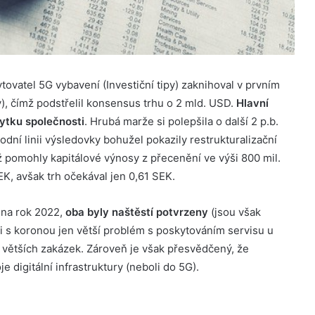
ytovatel 5G vybavení
(Investiční tipy) zaknihoval v prvním
y), čímž podstřelil konsensus trhu o 2 mld. USD.
Hlavní
ytku společnosti
. Hrubá marže si polepšila o další 2 p.b.
dní linii výsledovky bohužel pokazily restrukturalizační
 pomohly kapitálové výnosy z přecenění ve výši 800 mil.
EK, avšak trh očekával jen 0,61 SEK.
 na rok 2022,
oba byly naštěstí potvrzeny
(jsou však
 s koronou jen větší problém s poskytováním servisu u
 větších zakázek. Zároveň je však přesvědčený, že
 digitální infrastruktury (neboli do 5G).