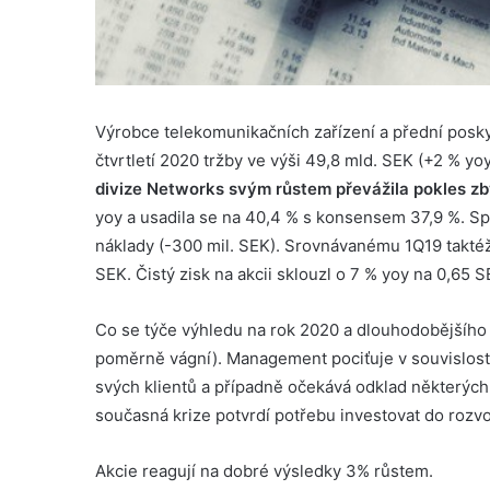
Výrobce telekomunikačních zařízení a přední posk
čtvrtletí 2020 tržby ve výši 49,8 mld. SEK (+2 % yo
divize Networks svým růstem převážila pokles zb
yoy a usadila se na 40,4 % s konsensem 37,9 %. Spo
náklady (-300 mil. SEK). Srovnávanému 1Q19 taktéž
SEK. Čistý zisk na akcii sklouzl o 7 % yoy na 0,65 S
Co se týče výhledu na rok 2020 a dlouhodobějšího
poměrně vágní). Management pociťuje v souvislosti
svých klientů a případně očekává odklad některých
současná krize potvrdí potřebu investovat do rozvoje
Akcie reagují na dobré výsledky 3% růstem.