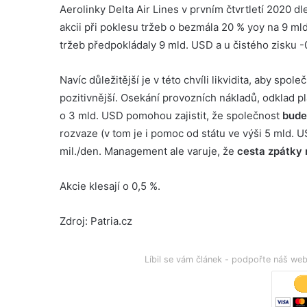
Aerolinky Delta Air Lines v prvním čtvrtletí 2020 dl
akcii při poklesu tržeb o bezmála 20 % yoy na 9 ml
tržeb předpokládaly 9 mld. USD a u čistého zisku 
Navíc důležitější je v této chvíli likvidita, aby spo
pozitivnější. Osekání provozních nákladů, odklad pl
o 3 mld. USD pomohou zajistit, že společnost
bude 
rozvaze (v tom je i pomoc od státu ve výši 5 mld. U
mil./den. Management ale varuje, že
cesta zpátky n
Akcie klesají o 0,5 %.
Zdroj: Patria.cz
Líbil se vám článek - podpořte náš w