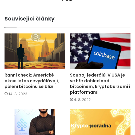
Související články
Ranní check: Americké
Souboj federálů. V USA je
akcie letos nevydělávají,
ve hře dohled nad
půlení bitcoinu se blíží
bitcoinem, kryptoburzami i
platformami
14. 8. 2023
4. 8. 2022