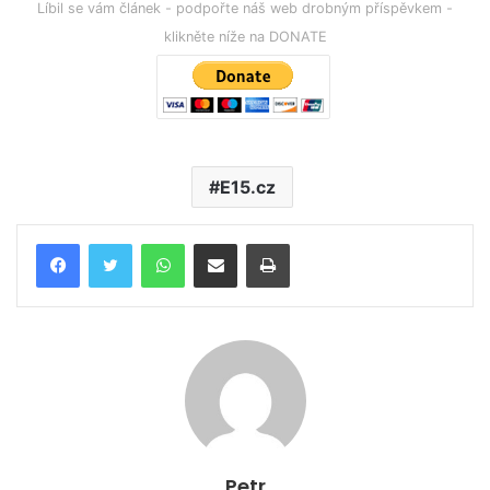
Líbil se vám článek - podpořte náš web drobným příspěvkem -
klikněte níže na DONATE
E15.cz
WhatsApp
Poslat emailem
Tisk
Petr