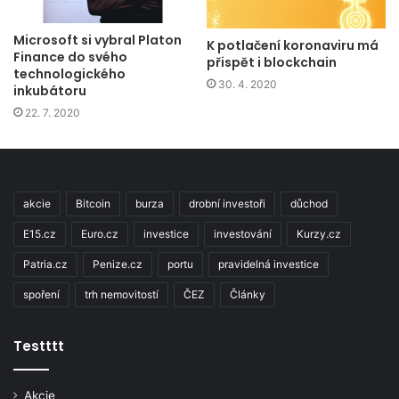
Microsoft si vybral Platon
K potlačení koronaviru má
Finance do svého
přispět i blockchain
technologického
30. 4. 2020
inkubátoru
22. 7. 2020
akcie
Bitcoin
burza
drobní investoři
důchod
E15.cz
Euro.cz
investice
investování
Kurzy.cz
Patria.cz
Penize.cz
portu
pravidelná investice
spoření
trh nemovitostí
ČEZ
Články
Testttt
Akcie