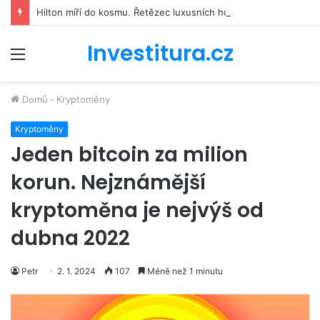
Hilton míří do kosmu. Řetězec luxusních hotelů se bude podílet na stavbě vesmírné stanice Starlab
Investitura.cz
Menu
Domů
-
Kryptoměny
Kryptoměny
Jeden bitcoin za milion
korun. Nejznámější
kryptoměna je nejvýš od
dubna 2022
Petr
2. 1. 2024
107
Méně než 1 minutu