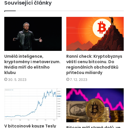
Související články
Umělá inteligence,
Ranní check: Kryptobyznys
kryptoměny i metaverzum.
věští cenu bitcoinu. Do
Nvidia míří do elitního
regionálních obchoďáků
klubu
přitečou miliardy
30. 5. 2023
7. 12. 2023
V bitcoinové kauze Tesly
Bitcoin míří strmě dolů, ve