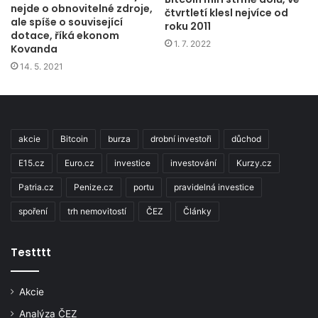
nejde o obnovitelné zdroje,
čtvrtletí klesl nejvíce od
ale spíše o související
roku 2011
dotace, říká ekonom
1. 7. 2022
Kovanda
14. 5. 2021
akcie
Bitcoin
burza
drobní investoři
důchod
E15.cz
Euro.cz
investice
investování
Kurzy.cz
Patria.cz
Penize.cz
portu
pravidelná investice
spoření
trh nemovitostí
ČEZ
Články
Testttt
Akcie
Analýza ČEZ