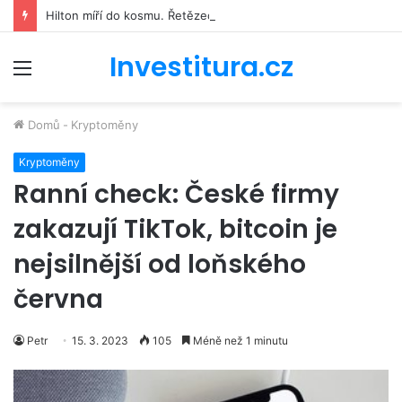
Hilton míří do kosmu. Řetězec luxusních hotelů se bude podílet na stavbě vesmírné stanice Starlab
Investitura.cz
Menu
Domů
-
Kryptoměny
Kryptoměny
Ranní check: České firmy
zakazují TikTok, bitcoin je
nejsilnější od loňského
června
Petr
15. 3. 2023
105
Méně než 1 minutu