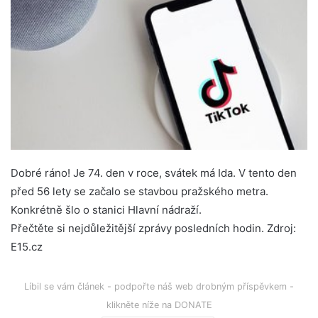
Dobré ráno! Je 74. den v roce, svátek má Ida. V tento den
před 56 lety se začalo se stavbou pražského metra.
Konkrétně šlo o stanici Hlavní nádraží.
Přečtěte si nejdůležitější zprávy posledních hodin. Zdroj:
E15.cz
Líbil se vám článek - podpořte náš web drobným příspěvkem -
klikněte níže na DONATE