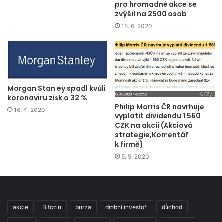
pro hromadné akce se
zvýšil na 2500 osob
15. 6. 2020
Morgan Stanley spadl kvůli
koronaviru zisk o 32 %
Philip Morris ČR navrhuje
16. 4. 2020
vyplatit dividendu 1 560
CZK na akcii (Akciová
strategie,Komentář
k firmě)
5. 5. 2020
akcie
Bitcoin
burza
drobní investoři
důchod