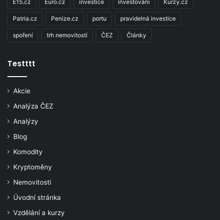
E15.cz
Euro.cz
investice
investování
Kurzy.cz
Patria.cz
Penize.cz
portu
pravidelná investice
spoření
trh nemovitostí
ČEZ
Články
Testttt
Akcie
Analýza ČEZ
Analýzy
Blog
Komodity
Kryptoměny
Nemovitosti
Úvodní stránka
Vzdělání a kurzy