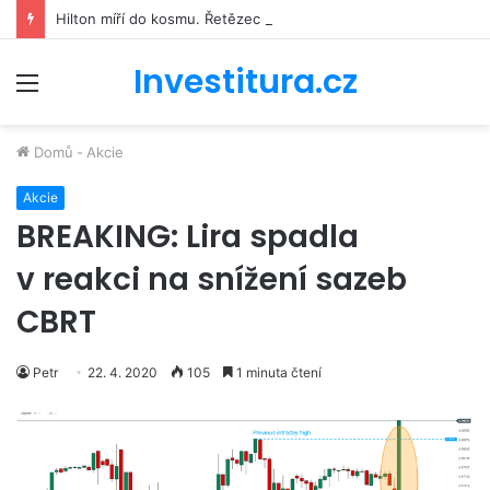
Hilton míří do kosmu. Řetězec luxusních hotelů se bude podílet na stavbě vesmírné stanice Starlab
Investitura.cz
Menu
Domů
-
Akcie
Akcie
BREAKING: Lira spadla
v reakci na snížení sazeb
CBRT
Petr
22. 4. 2020
105
1 minuta čtení