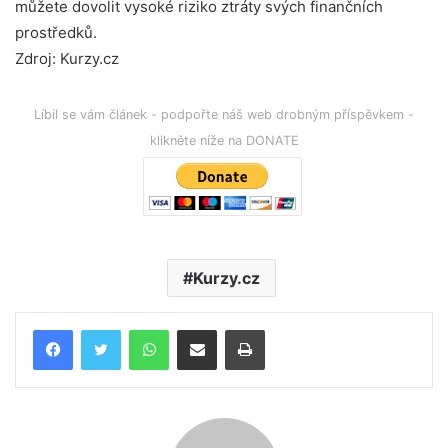
můžete dovolit vysoké riziko ztráty svých finančních
prostředků.
Zdroj: Kurzy.cz
Líbil se vám článek - podpořte náš web drobným příspěvkem -
klikněte níže na DONATE
Kurzy.cz
WhatsApp
Poslat emailem
Tisk