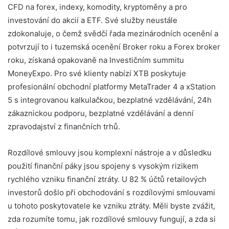
CFD na forex, indexy, komodity, kryptoměny a pro
investování do akcií a ETF. Své služby neustále
zdokonaluje, o čemž svědčí řada mezinárodních ocenění a
potvrzují to i tuzemská ocenění Broker roku a Forex broker
roku, získaná opakovaně na Investičním summitu
MoneyExpo. Pro své klienty nabízí XTB poskytuje
profesionální obchodní platformy MetaTrader 4 a xStation
5 s integrovanou kalkulačkou, bezplatné vzdělávání, 24h
zákaznickou podporu, bezplatné vzdělávání a denní
zpravodajství z finančních trhů.
Rozdílové smlouvy jsou komplexní nástroje a v důsledku
použití finanční páky jsou spojeny s vysokým rizikem
rychlého vzniku finanční ztráty. U 82 % účtů retailových
investorů došlo při obchodování s rozdílovými smlouvami
u tohoto poskytovatele ke vzniku ztráty. Měli byste zvážit,
zda rozumíte tomu, jak rozdílové smlouvy fungují, a zda si