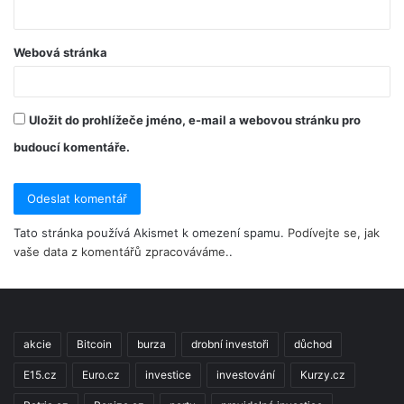
Webová stránka
Uložit do prohlížeče jméno, e-mail a webovou stránku pro
budoucí komentáře.
Tato stránka používá Akismet k omezení spamu.
Podívejte se, jak
vaše data z komentářů zpracováváme.
.
akcie
Bitcoin
burza
drobní investoři
důchod
E15.cz
Euro.cz
investice
investování
Kurzy.cz