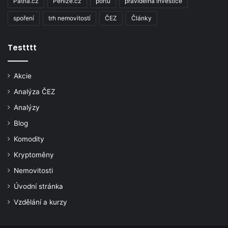
Patria.cz
Penize.cz
portu
pravidelná investice
spoření
trh nemovitostí
ČEZ
Články
Testttt
Akcie
Analýza ČEZ
Analýzy
Blog
Komodity
Kryptoměny
Nemovitosti
Úvodní stránka
Vzdělání a kurzy