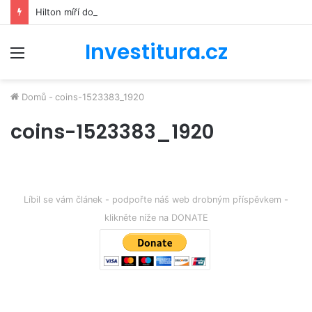
Hilton míří do kosmu. Řetězec luxusních hotelů se bude podílet na stavbě vesmírné stanice Starlab
Investitura.cz
Menu
Domů
-
coins-1523383_1920
coins-1523383_1920
Líbil se vám článek - podpořte náš web drobným příspěvkem -
klikněte níže na DONATE