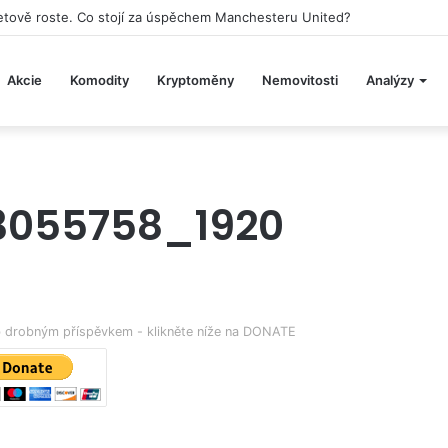
aketově roste. Co stojí za úspěchem Manchesteru United?
Akcie
Komodity
Kryptoměny
Nemovitosti
Analýzy
3055758_1920
eb drobným příspěvkem - klikněte níže na DONATE