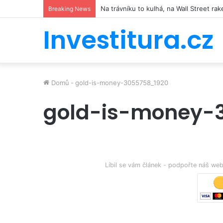
Na trávníku to kulhá, na Wall Street r
Breaking News
Investitura.cz
Domů
-
gold-is-money-3055758_1920
gold-is-money-
Líbil se vám článek - podpořte náš w