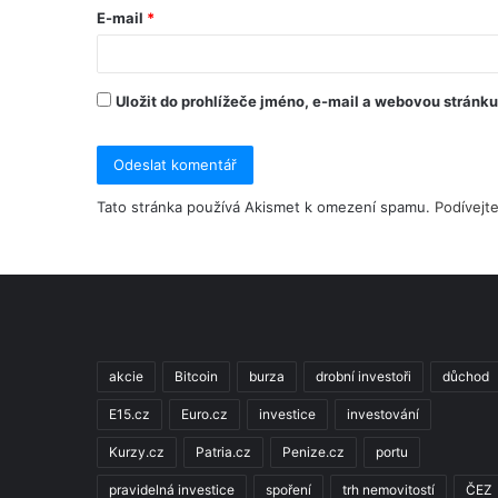
E-mail
*
Uložit do prohlížeče jméno, e-mail a webovou stránk
Tato stránka používá Akismet k omezení spamu.
Podívejt
akcie
Bitcoin
burza
drobní investoři
důchod
E15.cz
Euro.cz
investice
investování
Kurzy.cz
Patria.cz
Penize.cz
portu
pravidelná investice
spoření
trh nemovitostí
ČEZ