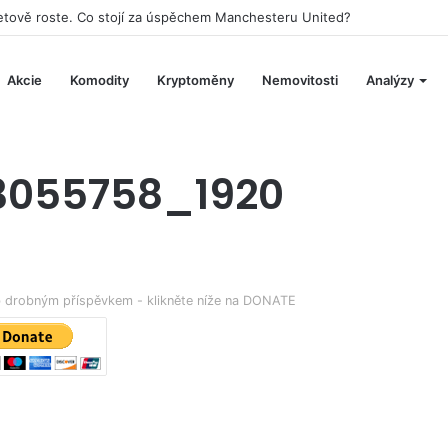
aketově roste. Co stojí za úspěchem Manchesteru United?
Akcie
Komodity
Kryptoměny
Nemovitosti
Analýzy
3055758_1920
eb drobným příspěvkem - klikněte níže na DONATE