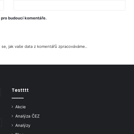
u pro budoucí komentáře.
e se, jak vaše data z komentářů zpracováváme.
.
Testttt
Akcie
Analýza ČEZ
Analýzy