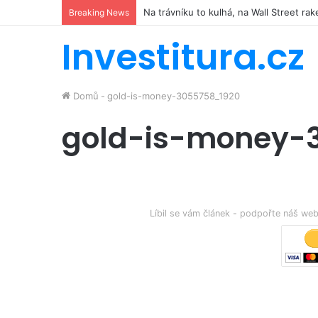
Na trávníku to kulhá, na Wall Street r
Breaking News
Investitura.cz
Domů
-
gold-is-money-3055758_1920
gold-is-money-
Líbil se vám článek - podpořte náš w