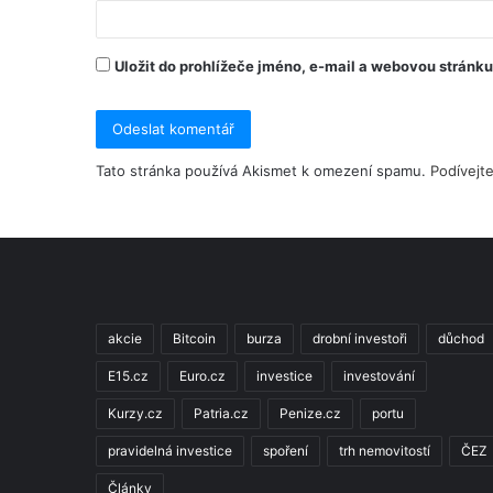
Uložit do prohlížeče jméno, e-mail a webovou stránk
Tato stránka používá Akismet k omezení spamu.
Podívejt
akcie
Bitcoin
burza
drobní investoři
důchod
E15.cz
Euro.cz
investice
investování
Kurzy.cz
Patria.cz
Penize.cz
portu
pravidelná investice
spoření
trh nemovitostí
ČEZ
Články