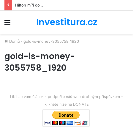
Hilton míří do kosmu. Řetězec luxusních hotelů se bude podílet na stavbě vesmírné stanice Starlab
Investitura.cz
Menu
Domů
-
gold-is-money-3055758_1920
gold-is-money-
3055758_1920
Líbil se vám článek - podpořte náš web drobným příspěvkem -
klikněte níže na DONATE