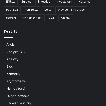
E15.cz
Euro.cz
investice
investování
Kurzy.cz
Patria.cz
Penize.cz
portu
pravidelná investice
spoření
trh nemovitostí
ČEZ
Články
Testttt
Akcie
Analýza ČEZ
Analýzy
Blog
Komodity
Kryptoměny
Nemovitosti
Úvodní stránka
Vzdělání a kurzy