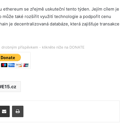
 ethereum se zřejmě uskuteční tento týden. Jejím cílem je
 může také rozšířit využití technologie a podpořit cenu
in je decentralizovaná databáze, která zajišťuje transakce
eb drobným příspěvkem - klikněte níže na DONATE
E15.cz
Poslat emailem
Tisk