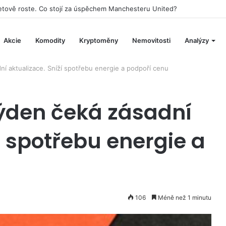
h hotelů se bude podílet na stavbě vesmírné stanice Starlab
Akcie
Komodity
Kryptoměny
Nemovitosti
Analýzy
í aktualizace. Sníží spotřebu energie a podpoří cenu
ýden čeká zásadní
í spotřebu energie a
106
Méně než 1 minutu