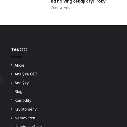
na halving čekají čtyři roky
13. 4. 2023
Testttt
Akcie
Analýza ČEZ
Analýzy
Blog
Komodity
Kryptoměny
Nemovitosti
Úvodní stránka