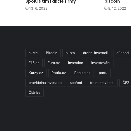
Spolu s tím i akcie firmy
bitcoin
13. 6. 2023
8. 12. 2022
akcie
Bitcoin
burza
drobní investoři
důchod
E15.cz
Euro.cz
investice
investování
Kurzy.cz
Patria.cz
Penize.cz
portu
pravidelná investice
spoření
trh nemovitostí
ČEZ
Články