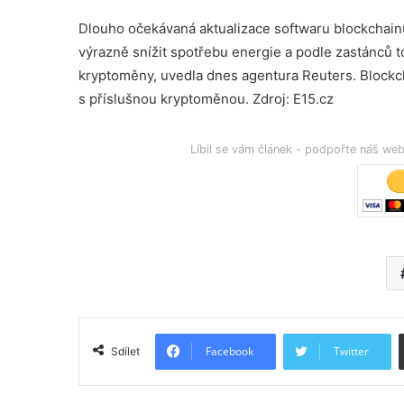
Dlouho očekávaná aktualizace softwaru blockchainu
výrazně snížit spotřebu energie a podle zastánců to
kryptoměny, uvedla dnes agentura Reuters. Blockcha
s příslušnou kryptoměnou. Zdroj: E15.cz
Líbil se vám článek - podpořte náš w
Facebook
Twitter
Sdílet