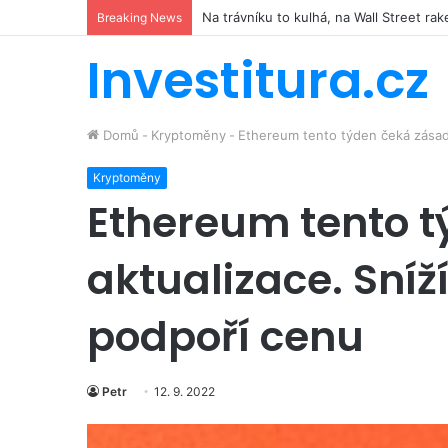
Hilton míří do kosmu. Řetězec luxusníc
Breaking News
Investitura.cz
Domů
-
Kryptoměny
-
Ethereum tento týden čeká zásadn
Kryptoměny
Ethereum tento t
aktualizace. Sníž
podpoří cenu
Petr
12. 9. 2022