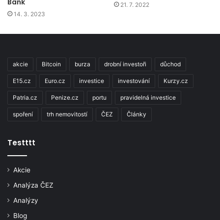
Bank
21. 7. 2022
14. 3. 2023
akcie
Bitcoin
burza
drobní investoři
důchod
E15.cz
Euro.cz
investice
investování
Kurzy.cz
Patria.cz
Penize.cz
portu
pravidelná investice
spoření
trh nemovitostí
ČEZ
Články
Testttt
Akcie
Analýza ČEZ
Analýzy
Blog