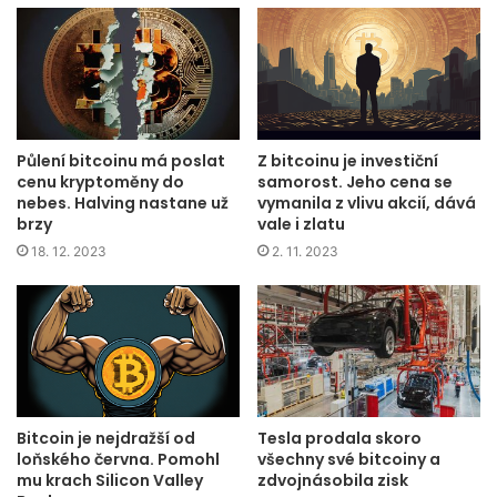
Půlení bitcoinu má poslat
Z bitcoinu je investiční
cenu kryptoměny do
samorost. Jeho cena se
nebes. Halving nastane už
vymanila z vlivu akcií, dává
brzy
vale i zlatu
18. 12. 2023
2. 11. 2023
Bitcoin je nejdražší od
Tesla prodala skoro
loňského června. Pomohl
všechny své bitcoiny a
mu krach Silicon Valley
zdvojnásobila zisk