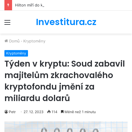
Hilton míří do kosmu. Řetězec luxusních hotelů se bude podílet na stavbě vesmírné stanice Starlab
Investitura.cz
Menu
Domů
-
Kryptoměny
Kryptoměny
Týden v kryptu: Soud zabavil
majitelům zkrachovalého
kryptofondu jmění za
miliardu dolarů
Petr
27. 12. 2023
114
Méně než 1 minutu