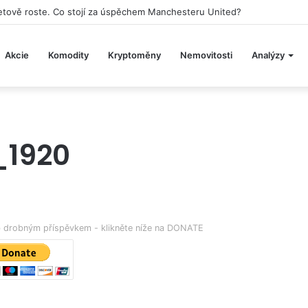
aketově roste. Co stojí za úspěchem Manchesteru United?
Akcie
Komodity
Kryptoměny
Nemovitosti
Analýzy
1920
eb drobným příspěvkem - klikněte níže na DONATE