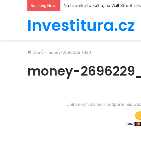
Na trávníku to kulhá, na Wall Street r
Breaking News
Investitura.cz
Domů
-
money-2696229_1920
money-2696229_
Líbil se vám článek - podpořte náš w