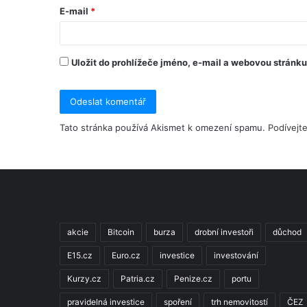
E-mail
*
Uložit do prohlížeče jméno, e-mail a webovou stránk
Tato stránka používá Akismet k omezení spamu.
Podívejt
akcie
Bitcoin
burza
drobní investoři
důchod
E15.cz
Euro.cz
investice
investování
Kurzy.cz
Patria.cz
Penize.cz
portu
pravidelná investice
spoření
trh nemovitostí
ČEZ