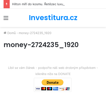
Hilton míří do kosmu. Řetězec luxusních hotelů se bude podílet na stavbě vesmírné stanice Starlab
Investitura.cz
Menu
Domů
-
money-2724235_1920
money-2724235_1920
Líbil se vám článek - podpořte náš web drobným příspěvkem -
klikněte níže na DONATE