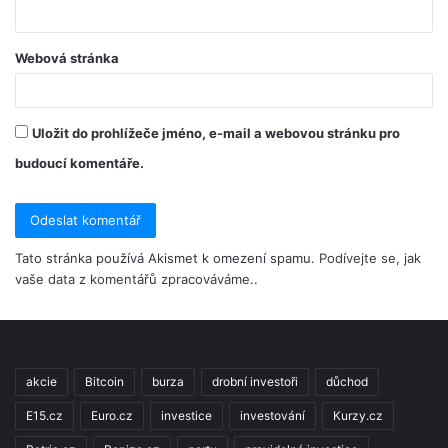
Webová stránka
Uložit do prohlížeče jméno, e-mail a webovou stránku pro
budoucí komentáře.
Tato stránka používá Akismet k omezení spamu.
Podívejte se, jak
vaše data z komentářů zpracováváme.
.
akcie
Bitcoin
burza
drobní investoři
důchod
E15.cz
Euro.cz
investice
investování
Kurzy.cz