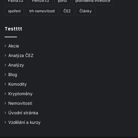
Patria.cz
Penize.cz
portu
pravidelná investice
spoření
trh nemovitostí
ČEZ
Články
Testttt
Akcie
Analýza ČEZ
Analýzy
Blog
Komodity
Kryptoměny
Nemovitosti
Úvodní stránka
Vzdělání a kurzy