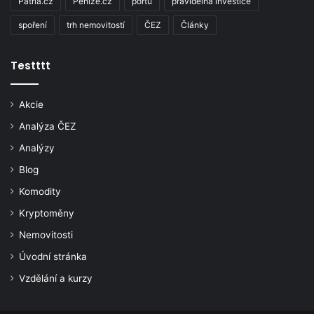
Patria.cz
Penize.cz
portu
pravidelná investice
spoření
trh nemovitostí
ČEZ
Články
Testttt
Akcie
Analýza ČEZ
Analýzy
Blog
Komodity
Kryptoměny
Nemovitosti
Úvodní stránka
Vzdělání a kurzy