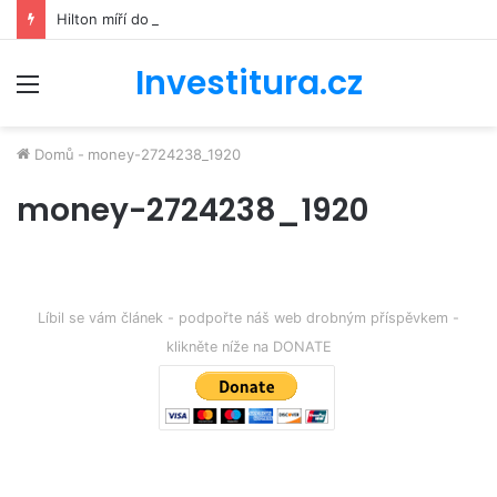
Hilton míří do kosmu. Řetězec luxusních hotelů se bude podílet na stavbě vesmírné stanice Starlab
Investitura.cz
Menu
Domů
-
money-2724238_1920
money-2724238_1920
Líbil se vám článek - podpořte náš web drobným příspěvkem -
klikněte níže na DONATE