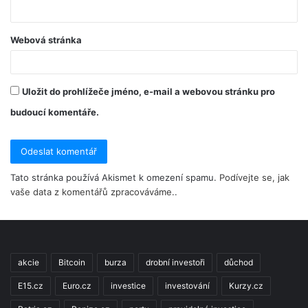
Webová stránka
Uložit do prohlížeče jméno, e-mail a webovou stránku pro
budoucí komentáře.
Tato stránka používá Akismet k omezení spamu.
Podívejte se, jak
vaše data z komentářů zpracováváme.
.
akcie
Bitcoin
burza
drobní investoři
důchod
E15.cz
Euro.cz
investice
investování
Kurzy.cz