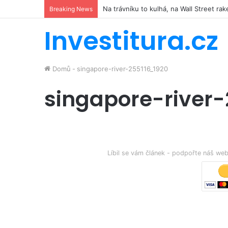
Na trávníku to kulhá, na Wall Street r
Breaking News
Investitura.cz
Domů
-
singapore-river-255116_1920
singapore-river-
Líbil se vám článek - podpořte náš w