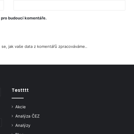
u pro budoucí komentáře.
e se, jak vaše data z komentářů zpracováváme.
.
Testttt
Akcie
Analýza ČEZ
Analýzy