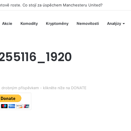
aketově roste. Co stojí za úspěchem Manchesteru United?
Akcie
Komodity
Kryptoměny
Nemovitosti
Analýzy
255116_1920
eb drobným příspěvkem - klikněte níže na DONATE