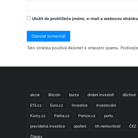
Uložit do prohlížeče jméno, e-mail a webovou stránk
Tato stránka používá Akismet k omezení spamu.
Podívejt
akcie
Bitcoin
burza
drobní investoři
důchod
E15.cz
Euro.cz
investice
investování
Kurzy.cz
Patria.cz
Penize.cz
portu
pravidelná investice
spoření
trh nemovitostí
ČEZ
Články