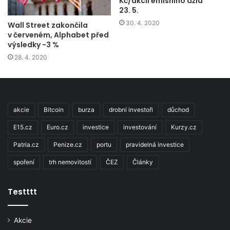
Kč/akcii emisního ážia
23. 5.
30. 4. 2020
Wall Street zakončila
v červeném, Alphabet před
výsledky -3 %
28. 4. 2020
akcie
Bitcoin
burza
drobní investoři
důchod
E15.cz
Euro.cz
investice
investování
Kurzy.cz
Patria.cz
Penize.cz
portu
pravidelná investice
spoření
trh nemovitostí
ČEZ
Články
Testttt
Akcie