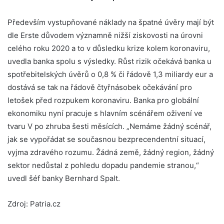
Především vystupňované náklady na špatné úvěry mají být
dle Erste důvodem významně nižší ziskovosti na úrovni
celého roku 2020 a to v důsledku krize kolem koronaviru,
uvedla banka spolu s výsledky. Růst rizik očekává banka u
spotřebitelských úvěrů o 0,8 % či řádově 1,3 miliardy eur a
dostává se tak na řádově čtyřnásobek očekávání pro
letošek před rozpukem koronaviru. Banka pro globální
ekonomiku nyní pracuje s hlavním scénářem oživení ve
tvaru V po zhruba šesti měsících. „Nemáme žádný scénář,
jak se vypořádat se současnou bezprecendentní situací,
vyjma zdravého rozumu. Žádná země, žádný region, žádný
sektor nedůstal z pohledu dopadu pandemie stranou,“
uvedl šéf banky Bernhard Spalt.
Zdroj: Patria.cz