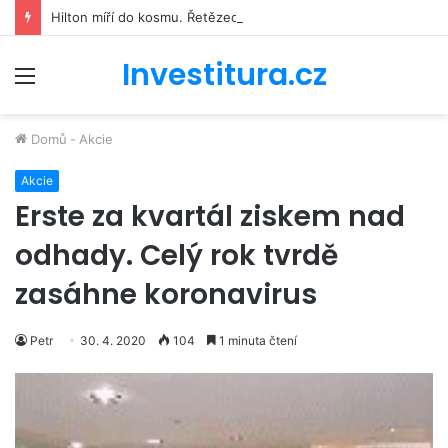
Hilton míří do kosmu. Řetězec luxusních hotelů se bude podílet na stavbě vesmírné stanice Starlab
Investitura.cz
Menu
Domů
-
Akcie
Akcie
Erste za kvartál ziskem nad
odhady. Celý rok tvrdě
zasáhne koronavirus
Petr
30. 4. 2020
104
1 minuta čtení