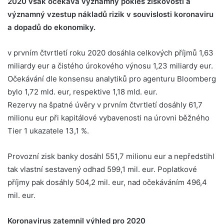
2020 však očekává významný pokles ziskovosti a
významný vzestup nákladů rizik v souvislosti koronaviru
a dopadů do ekonomiky.
v prvním čtvrtletí roku 2020 dosáhla celkových příjmů 1,63
miliardy eur a čistého úrokového výnosu 1,23 miliardy eur.
Očekávání dle konsensu analytiků pro agenturu Bloomberg
bylo 1,72 mld. eur, respektive 1,18 mld. eur.
Rezervy na špatné úvěry v prvním čtvrtletí dosáhly 61,7
milionu eur při kapitálové vybavenosti na úrovni běžného
Tier 1 ukazatele 13,1 %.
Provozní zisk banky dosáhl 551,7 milionu eur a nepředstihl
tak vlastní sestavený odhad 599,1 mil. eur. Poplatkové
příjmy pak dosáhly 504,2 mil. eur, nad očekáváním 496,4
mil. eur.
Koronavirus zatemnil výhled pro 2020