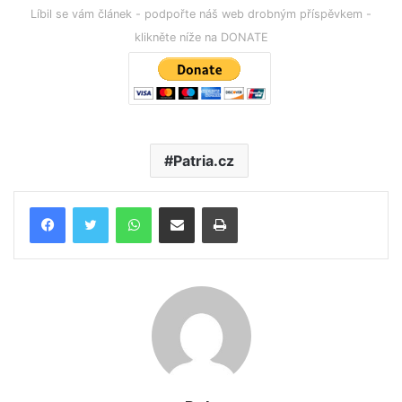
Líbil se vám článek - podpořte náš web drobným příspěvkem -
klikněte níže na DONATE
Patria.cz
WhatsApp
Poslat emailem
Tisk