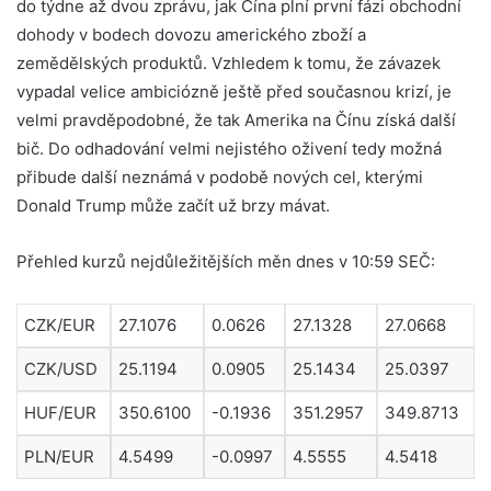
do týdne až dvou zprávu, jak Čína plní první fázi obchodní
dohody v bodech dovozu amerického zboží a
zemědělských produktů. Vzhledem k tomu, že závazek
vypadal velice ambiciózně ještě před současnou krizí, je
velmi pravděpodobné, že tak Amerika na Čínu získá další
bič. Do odhadování velmi nejistého oživení tedy možná
přibude další neznámá v podobě nových cel, kterými
Donald Trump může začít už brzy mávat.
Přehled kurzů nejdůležitějších měn dnes v 10:59 SEČ:
CZK/EUR
27.1076
0.0626
27.1328
27.0668
CZK/USD
25.1194
0.0905
25.1434
25.0397
HUF/EUR
350.6100
-0.1936
351.2957
349.8713
PLN/EUR
4.5499
-0.0997
4.5555
4.5418