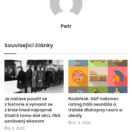
Petr
Související články
Je načase poučit se
Rozbřesk: S&P nakonec
z historie a vymanit se
rating Itálii nesnížila a
z krize hned napoprvé.
italské dluhopisy i euro si
Stačí k tomu dvě věci, říká
ulevily
uznávaný ekonom
27. 4. 2020
8. 5. 2020