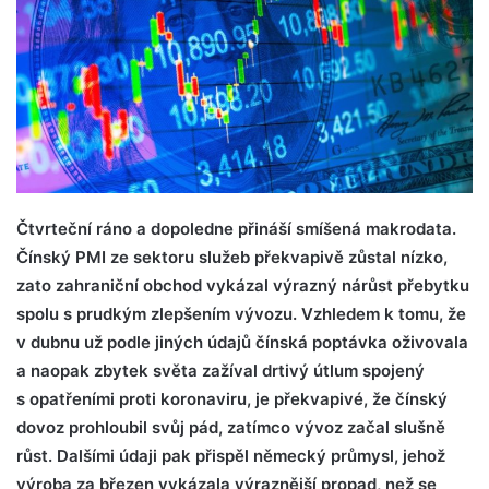
Čtvrteční ráno a dopoledne přináší smíšená makrodata.
Čínský PMI ze sektoru služeb překvapivě zůstal nízko,
zato zahraniční obchod vykázal výrazný nárůst přebytku
spolu s prudkým zlepšením vývozu. Vzhledem k tomu, že
v dubnu už podle jiných údajů čínská poptávka oživovala
a naopak zbytek světa zažíval drtivý útlum spojený
s opatřeními proti koronaviru, je překvapivé, že čínský
dovoz prohloubil svůj pád, zatímco vývoz začal slušně
růst. Dalšími údaji pak přispěl německý průmysl, jehož
výroba za březen vykázala výraznější propad, než se