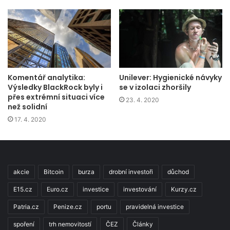
Komentář analytika:
Unilever: Hygienické návyky
Výsledky BlackRock byly i
se v izolaci zhoršily
přes extrémní situaci více
23. 4. 2020
než solidní
17. 4. 2020
akcie
Bitcoin
burza
drobní investoři
důchod
E15.cz
Euro.cz
investice
investování
Kurzy.cz
Patria.cz
Penize.cz
portu
pravidelná investice
spoření
trh nemovitostí
ČEZ
Články