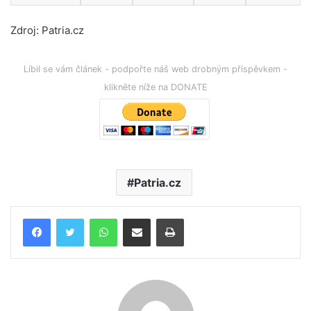
Zdroj: Patria.cz
Líbil se vám článek - podpořte náš web drobným příspěvkem -
klikněte níže na DONATE
Patria.cz
WhatsApp
Poslat emailem
Tisk