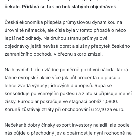
čekalo. Přidává se tak po bok slabých objednávek.
Česká ekonomika přispěla průmyslovou dynamikou na
úrovni té německé, ale čísla byla v tomto případě o něco
lepší než odhady. Na druhou stranu průmyslové
objednávky ještě nevěstí obrat a slušný přebytek českého
zahraničního obchodu v březnu skoro zmizel.
Na hlavních trzích vládne poměrně pozitivní nálada, která
táhne evropské akcie více jak půl procenta do plusu a
lehce zvedá výnosy jádrových dluhopisů. Ropa se
konsoliduje po včerejším poklesu a zlato si připisuje menší
zisky. Eurodolar pokračuje ve stagnaci poblíž 1,0800.
Koruně zůstávají ztráty při obchodování u 27,10 za euro.
Nečekaně dobrý čínský export investory naladil, ale podle
nás půjde o přechodný jev a opatrnost je nyní rozhodně na