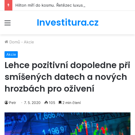
Hilton míří do kosmu. Řetězec luxusních hotelů se bude podílet na stavbě vesmírné stanice Starlab
Investitura.cz
Menu
Domů
-
Akcie
Akcie
Lehce pozitivní dopoledne při
smíšených datech a nových
hrozbách pro oživení
Petr
7. 5. 2020
105
2 min čtení