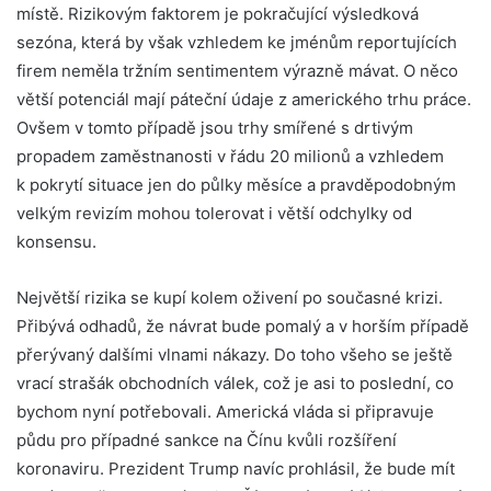
místě. Rizikovým faktorem je pokračující výsledková
sezóna, která by však vzhledem ke jménům reportujících
firem neměla tržním sentimentem výrazně mávat. O něco
větší potenciál mají páteční údaje z amerického trhu práce.
Ovšem v tomto případě jsou trhy smířené s drtivým
propadem zaměstnanosti v řádu 20 milionů a vzhledem
k pokrytí situace jen do půlky měsíce a pravděpodobným
velkým revizím mohou tolerovat i větší odchylky od
konsensu.
Největší rizika se kupí kolem oživení po současné krizi.
Přibývá odhadů, že návrat bude pomalý a v horším případě
přerývaný dalšími vlnami nákazy. Do toho všeho se ještě
vrací strašák obchodních válek, což je asi to poslední, co
bychom nyní potřebovali. Americká vláda si připravuje
půdu pro případné sankce na Čínu kvůli rozšíření
koronaviru. Prezident Trump navíc prohlásil, že bude mít