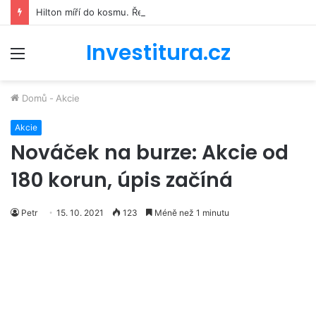
Hilton míří do kosmu. Řetězec luxusních hotelů se bude podílet na stavbě vesmírné stanice Starlab
Investitura.cz
Menu
Domů
-
Akcie
Akcie
Nováček na burze: Akcie od
180 korun, úpis začíná
Petr
15. 10. 2021
123
Méně než 1 minutu