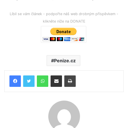
Líbil se vám článek - podpořte náš web drobným příspěvkem -
klikněte níže na DONATE
Penize.cz
WhatsApp
Poslat emailem
Tisk