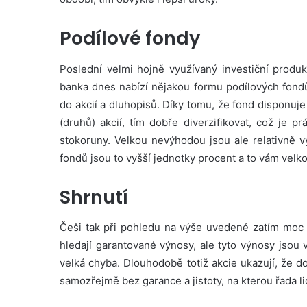
Podílové fondy
Poslední velmi hojně využívaný investiční produk
banka dnes nabízí nějakou formu podílových fondů,
do akcií a dluhopisů. Díky tomu, že fond disponu
(druhů) akcií, tím dobře diverzifikovat, což je 
stokoruny. Velkou nevýhodou jsou ale relativně v
fondů jsou to vyšší jednotky procent a to vám velk
Shrnutí
Češi tak při pohledu na výše uvedené zatím moc s
hledají garantované výnosy, ale tyto výnosy jsou v
velká chyba. Dlouhodobě totiž akcie ukazují, že d
samozřejmě bez garance a jistoty, na kterou řada lid