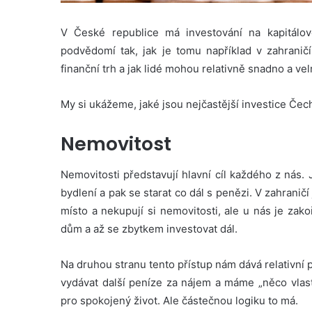
V České republice má investování na kapitálov
podvědomí tak, jak je tomu například v zahranič
finanční trh a jak lidé mohou relativně snadno a ve
My si ukážeme, jaké jsou nejčastější investice Čech
Nemovitost
Nemovitosti představují hlavní cíl každého z nás.
bydlení a pak se starat co dál s penězi. V zahraničí 
místo a nekupují si nemovitosti, ale u nás je zak
dům a až se zbytkem investovat dál.
Na druhou stranu tento přístup nám dává relativní p
vydávat další peníze za nájem a máme „něco vlast
pro spokojený život. Ale částečnou logiku to má.