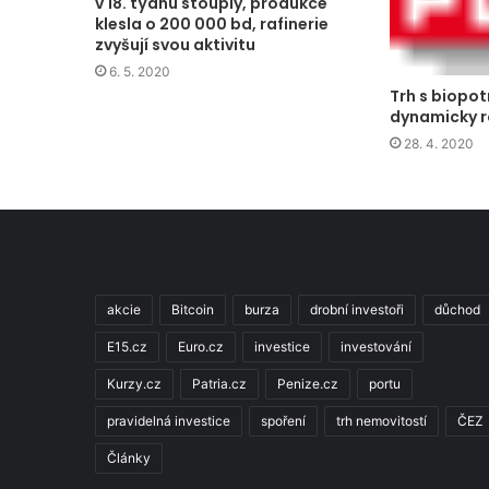
v 18. týdnu stouply, produkce
klesla o 200 000 bd, rafinerie
zvyšují svou aktivitu
6. 5. 2020
Trh s biopot
dynamicky r
28. 4. 2020
akcie
Bitcoin
burza
drobní investoři
důchod
E15.cz
Euro.cz
investice
investování
Kurzy.cz
Patria.cz
Penize.cz
portu
pravidelná investice
spoření
trh nemovitostí
ČEZ
Články