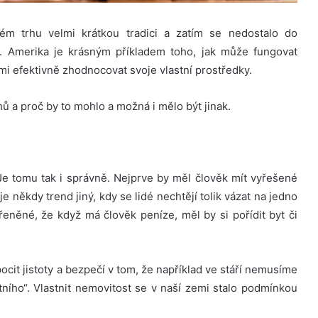
ém trhu velmi krátkou tradici a zatím se nedostalo do
í. Amerika je krásným příkladem toho, jak může fungovat
lmi efektivně zhodnocovat svoje vlastní prostředky.
ů a proč by to mohlo a možná i mělo být jinak.
 Je tomu tak i správně. Nejprve by měl člověk mít vyřešené
je někdy trend jiný, kdy se lidé nechtějí tolik vázat na jedno
ořeněné, že když má člověk peníze, měl by si pořídit byt či
ocit jistoty a bezpečí v tom, že například ve stáří nemusíme
ního“. Vlastnit nemovitost se v naší zemi stalo podmínkou