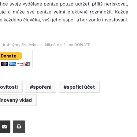
 chce svoje vydělané peníze pouze udržet, příliš neriskovat,
kuje a může své peníze velmi efektivně rozmnožit. Každá
ce každého člověka, výši jeho úspor a horizontu investování.
eb drobným příspěvkem - klikněte níže na DONATE
vitosti
spoření
spořicí účet
ínovaný vklad
Poslat emailem
Tisk