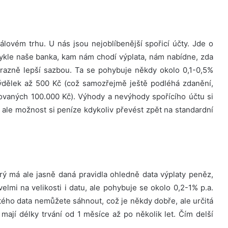
lovém trhu. U nás jsou nejoblíbenější spořicí účty. Jde o
ykle naše banka, kam nám chodí výplata, nám nabídne, zda
razně lepší sazbou. Ta se pohybuje někdy okolo 0,1-0,5%
výdělek až 500 Kč (což samozřejmě ještě podléhá zdanění,
tovaných 100.000 Kč). Výhody a nevýhody spořícího účtu si
 ale možnost si peníze kdykoliv převést zpět na standardní
rý má ale jasně daná pravidla ohledně data výplaty peněz,
velmi na velikosti i datu, ale pohybuje se okolo 0,2-1% p.a.
tého data nemůžete sáhnout, což je někdy dobře, ale určitá
mají délky trvání od 1 měsíce až po několik let. Čím delší