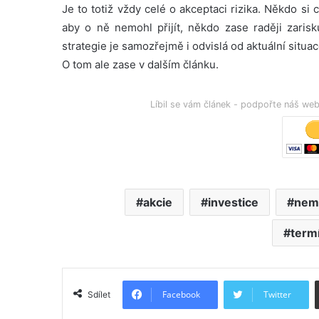
Je to totiž vždy celé o akceptaci rizika. Někdo si
aby o ně nemohl přijít, někdo zase raději zaris
strategie je samozřejmě i odvislá od aktuální situa
O tom ale zase v dalším článku.
Líbil se vám článek - podpořte náš w
akcie
investice
nemo
term
Facebook
Twitter
Sdílet