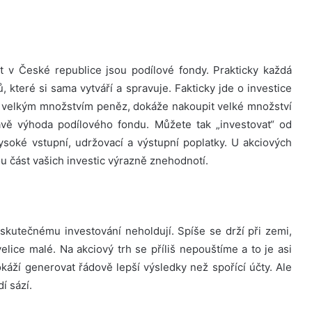
t v České republice jsou podílové fondy. Prakticky každá
 které si sama vytváří a spravuje. Fakticky jde o investice
je velkým množstvím peněz, dokáže nakoupit velké množství
právě výhoda podílového fondu. Můžete tak „investovat“ od
ysoké vstupní, udržovací a výstupní poplatky. U akciových
ou část vašich investic výrazně znehodnotí.
kutečnému investování neholdují. Spíše se drží při zemi,
elice malé. Na akciový trh se příliš nepouštíme a to je asi
okáží generovat řádově lepší výsledky než spořící účty. Ale
í sází.