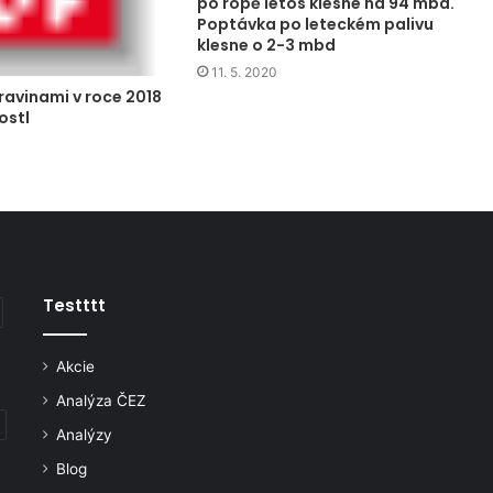
po ropě letos klesne na 94 mbd.
Poptávka po leteckém palivu
klesne o 2-3 mbd
11. 5. 2020
ravinami v roce 2018
ostl
Testttt
Akcie
Analýza ČEZ
Analýzy
Blog