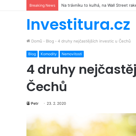
Hilton míří do kosmu. Řetězec luxusníc
Breaking News
Investitura.cz
Domů
-
Blog
-
4 druhy nejčastějších investic u Čechů
Blog
Komodity
Nemovitosti
4 druhy nejčastěj
Čechů
Petr
23. 2. 2020