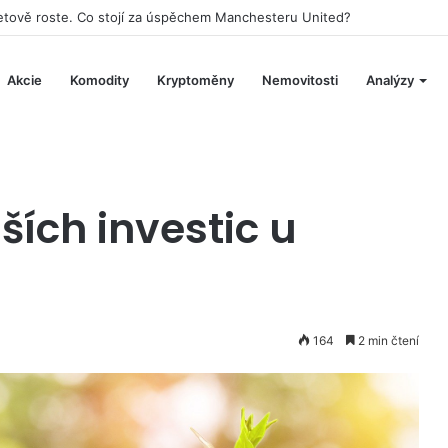
h hotelů se bude podílet na stavbě vesmírné stanice Starlab
Akcie
Komodity
Kryptoměny
Nemovitosti
Analýzy
ších investic u
164
2 min čtení