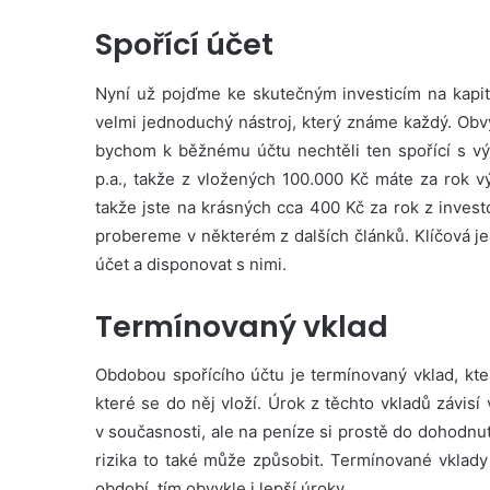
Spořící účet
Nyní už pojďme ke skutečným investicím na kapitá
velmi jednoduchý nástroj, který známe každý. Obv
bychom k běžnému účtu nechtěli ten spořící s vý
p.a., takže z vložených 100.000 Kč máte za rok 
takže jste na krásných cca 400 Kč za rok z inves
probereme v některém z dalších článků. Klíčová je
účet a disponovat s nimi.
Termínovaný vklad
Obdobou spořícího účtu je termínovaný vklad, kte
které se do něj vloží. Úrok z těchto vkladů závisí 
v současnosti, ale na peníze si prostě do dohodnu
rizika to také může způsobit. Termínované vklady 
období, tím obvykle i lepší úroky.